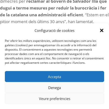
dimecres per
reclamar al Govern de Salvador Illa que
dugui a terme mesures per reduir la burocràcia i fer
de la catalana una administració eficient
. “Estem en el
pitjor moment dels últims 30 anys”, han lamentat.
Configuració de cookies
Notícia sencera
aquí
.
Per oferir les millors experiències, utilitzem tecnologies com ara les
galetes (cookies) per emmagatzemar i/o accedir a la informació del
dispositiu. El consentiment a aquestes tecnologies ens permetrà
processar dades com ara el comportament de navegació o els
identificadors únics en aquest lloc. No consentir o retirar el consentiment
pot afectar negativament certes característiques i funcions.
Política de Privadesa
Accepta
Política de Cookies
Denega
Avís Legal
Veure preferències
info@fera.cat