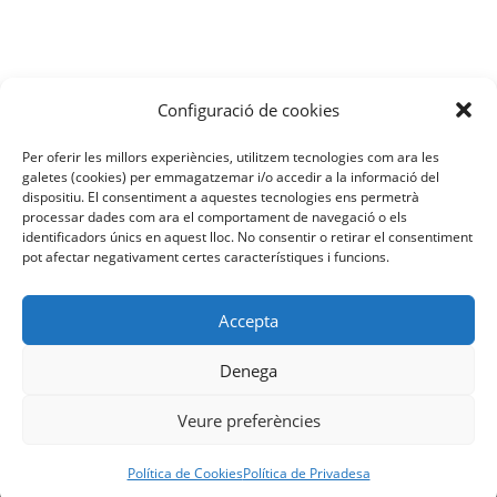
Entitats adherides a l’Acord de la Societat
Civil per la Reforma de l’Administració
Configuració de cookies
Per oferir les millors experiències, utilitzem tecnologies com ara les
galetes (cookies) per emmagatzemar i/o accedir a la informació del
dispositiu. El consentiment a aquestes tecnologies ens permetrà
processar dades com ara el comportament de navegació o els
identificadors únics en aquest lloc. No consentir o retirar el consentiment
pot afectar negativament certes característiques i funcions.
Política de Privadesa
Accepta
Política de Cookies
Denega
Avís Legal
Veure preferències
info@fera.cat
Política de Cookies
Política de Privadesa