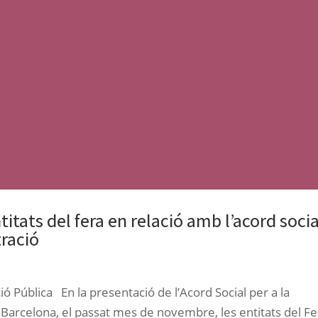
itats del fera en relació amb l’acord socia
tració
ó Pública En la presentació de l’Acord Social per a la
e Barcelona, el passat mes de novembre, les entitats del F